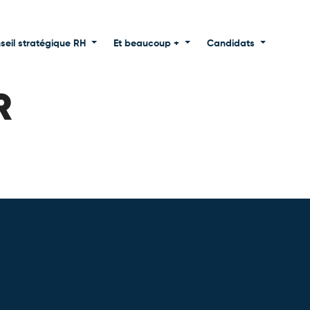
seil stratégique RH
Et beaucoup +
Candidats
R