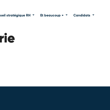
seil stratégique RH
Et beaucoup +
Candidats
rie