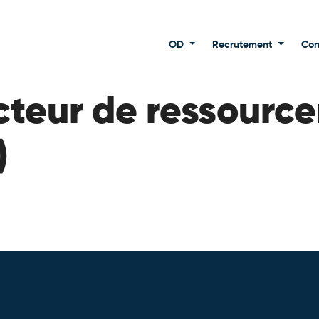
OD
Recrutement
Con
cteur de ressource
)