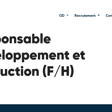
OD
Recrutement
Con
ponsable
loppement et
uction (F/H)