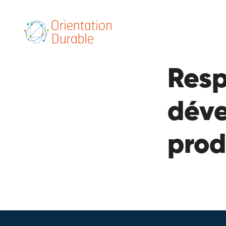
Res
déve
prod