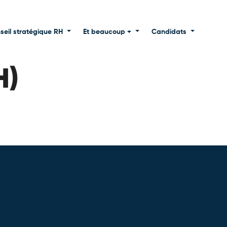
seil stratégique RH
Et beaucoup +
Candidats
H)