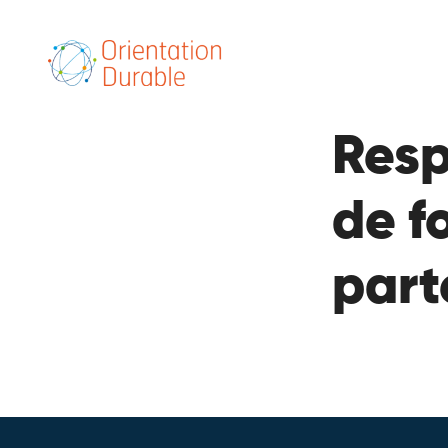
Resp
de f
part