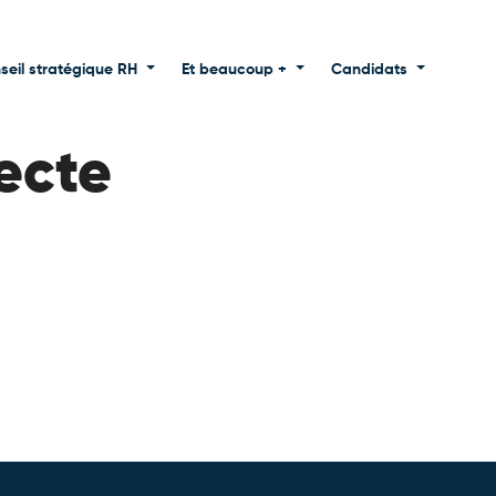
seil stratégique RH
Et beaucoup +
Candidats
ecte