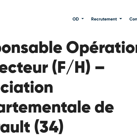
OD
Recrutement
Con
onsable Opératio
recteur (F/H) –
ciation
rtementale de
rault (34)