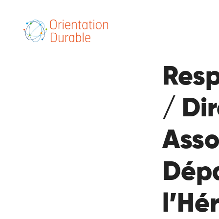
Resp
/ Di
Asso
Dépa
l’Hé