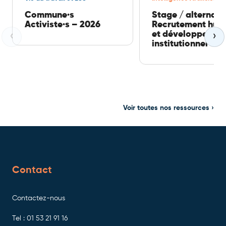
Commune·s
Stage / alternan
Activiste·s – 2026
Recrutement hum
et développemen
‹
›
institutionnel
Voir toutes nos ressources ›
Contact
Contactez-nous
Tel : 01 53 21 91 16