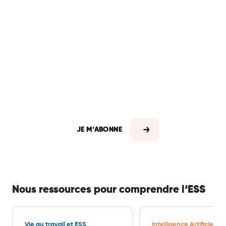
En vous abonnant, vous
recevrez automatiquement
chaque semaine les offres
d’emploi mais aussi toute
l'actualité professionnelle du
secteur.
JE M‘ABONNE
Nous ressources pour comprendre l‘ESS
Vie au travail et ESS
Intelligence Artificielle