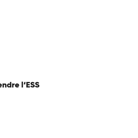
ndre l‘ESS
Intelligence Artificielle
Conseils candidats
Stage / alternance —
Baromètre de
Recrutement humain
salaires de l’
et développement
édition 2026