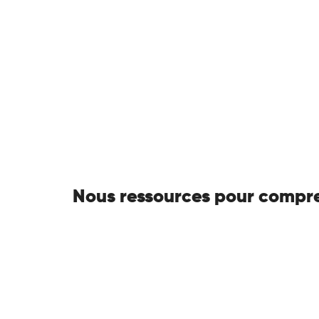
Nous ressources pour compre
Vie au travail et ESS
Commune·s Activiste·s
– 2026