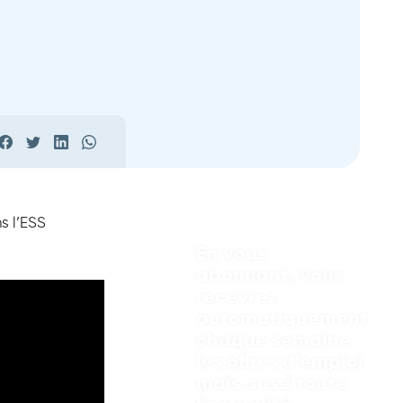
s l’ESS
En vous
abonnant, vous
recevrez
automatiquement
chaque semaine
les offres d’emploi
mais aussi toute