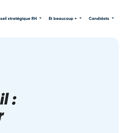
seil stratégique RH
Et beaucoup +
Candidats
l :
r