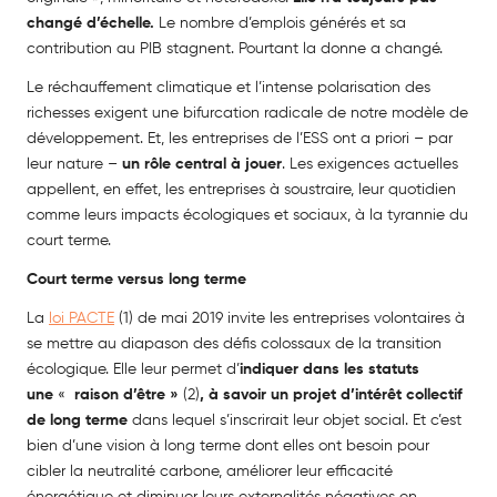
changé d’échelle.
Le nombre d’emplois générés et sa
contribution au PIB stagnent. Pourtant la donne a changé.
Le réchauffement climatique et l’intense polarisation des
richesses exigent une bifurcation radicale de notre modèle de
développement. Et, les entreprises de l’ESS ont a priori – par
leur nature –
un rôle central à jouer
. Les exigences actuelles
appellent, en effet,
les entreprises à soustraire, leur quotidien
comme leurs impacts écologiques et sociaux, à la tyrannie du
court terme.
Court terme versus long terme
La
loi PACTE
(1) de mai 2019 invite les entreprises volontaires à
se mettre au diapason des défis colossaux de la transition
écologique. Elle leur permet d’
indiquer dans les statuts
une
«
raison d’être
»
(2)
, à savoir un projet d’intérêt collectif
de long terme
dans lequel s’inscrirait leur
objet social. Et c’est
bien d’une vision à long terme dont elles ont besoin pour
cibler la neutralité carbone, améliorer leur efficacité
énergétique et diminuer leurs externalités négatives en