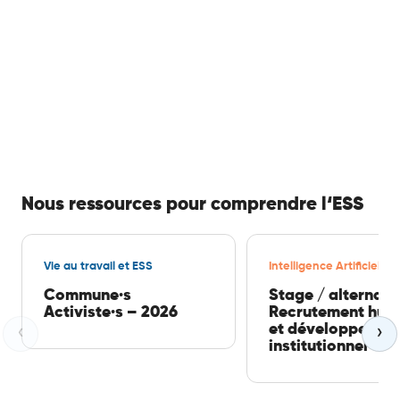
Nous ressources pour comprendre l‘ESS
Vie au travail et ESS
Intelligence Artificielle
Commune·s
Stage / alternan
Activiste·s – 2026
Recrutement hum
et développemen
‹
›
institutionnel