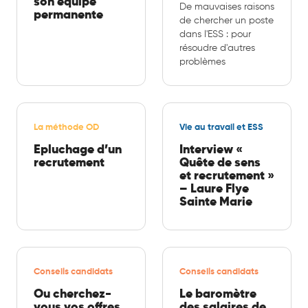
son équipe
De mauvaises raisons
permanente
de chercher un poste
dans l'ESS : pour
résoudre d'autres
problèmes
La méthode OD
Vie au travail et ESS
Epluchage d’un
Interview «
recrutement
Quête de sens
et recrutement »
– Laure Flye
Sainte Marie
Conseils candidats
Conseils candidats
Ou cherchez-
Le baromètre
vous vos offres
des salaires de