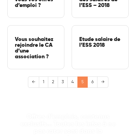
d’emploi ?
l’ESS – 2018
Vous souhaitez
Etude salaire de
rejoindre le CA
l’ESS 2018
d’une
association ?
←
1
2
3
4
5
6
→
Offres d’emplois, contenus
exclusifs… Toutes les infos à ne
pas rater sont dans la